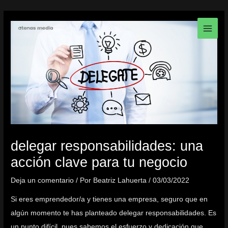
Ir
Navegación
main
al
de
men
contenido
entradas
delegar responsabilidades: una
acción clave para tu negocio
Deja un comentario
/ Por
Beatriz Lahuerta
/
03/03/2022
Si eres emprendedor/a y tienes una empresa, seguro que en
algún momento te has planteado delegar responsabilidades. Es
un punto difícil, pues sabemos el esfuerzo y dedicación que