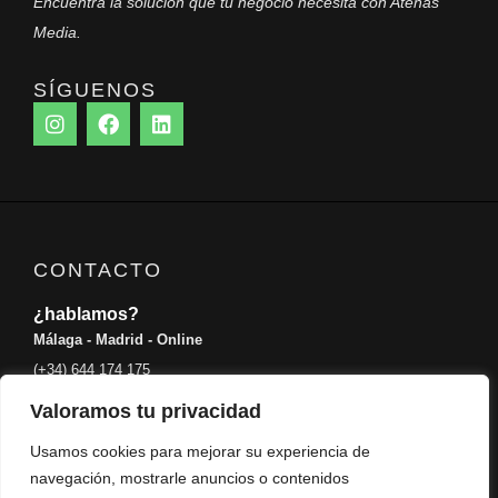
Encuentra la solución que tu negocio necesita con Atenas
Media.
SÍGUENOS
I
F
L
n
a
i
s
c
n
t
e
k
a
b
e
g
o
d
r
o
i
a
k
n
CONTACTO
m
¿hablamos?
Málaga - Madrid - Online
(+34) 644 174 175
info@atenasmedia.com
Valoramos tu privacidad
Usamos cookies para mejorar su experiencia de
Privacidad
| Cookies |
Aviso legal
navegación, mostrarle anuncios o contenidos