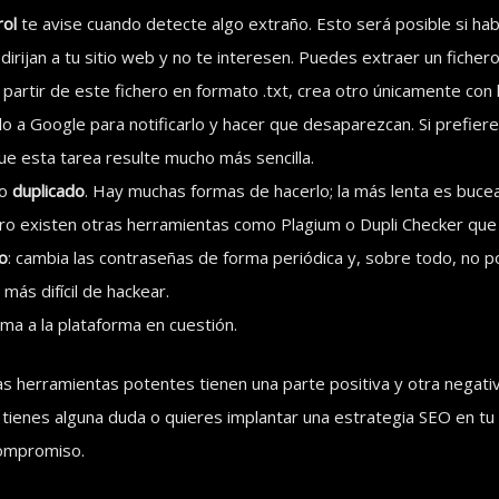
rol
te avise cuando detecte algo extraño. Esto será posible si habi
dirijan a tu sitio web y no te interesen. Puedes extraer un fichero 
artir de este fichero en formato .txt, crea otro únicamente con 
o a Google para notificarlo y hacer que desaparezcan. Si prefiere
ue esta tarea resulte mucho más sencilla.
do
duplicado
. Hay muchas formas de hacerlo; la más lenta es buc
ro existen otras herramientas como Plagium o Dupli Checker que te
o
: cambia las contraseñas de forma periódica y, sobre todo, no p
ás difícil de hackear.
rma a la plataforma en cuestión.
las herramientas potentes tienen una parte positiva y otra negati
i tienes alguna duda o quieres implantar una estrategia SEO en 
compromiso.