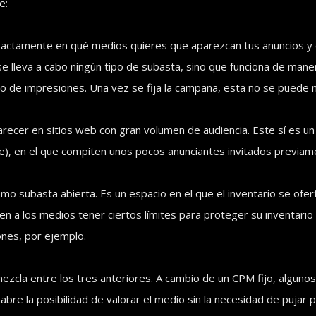
e:
exactamente en qué medios quieres que aparezcan tus anuncios y e
e lleva a cabo ningún tipo de subasta, sino que funciona de manera
 de impresiones. Una vez se fija la campaña, esta no se puede m
recer en sitios web con gran volumen de audiencia. Este sí es u
e), en el que compiten unos pocos anunciantes invitados previam
omo subasta abierta. Es un espacio en el que el inventario se of
ten a los medios tener ciertos límites para proteger su inventari
iones, por ejemplo.
ezcla entre los tres anteriores. A cambio de un CPM fijo, algunos
 abre la posibilidad de valorar el medio sin la necesidad de pujar p