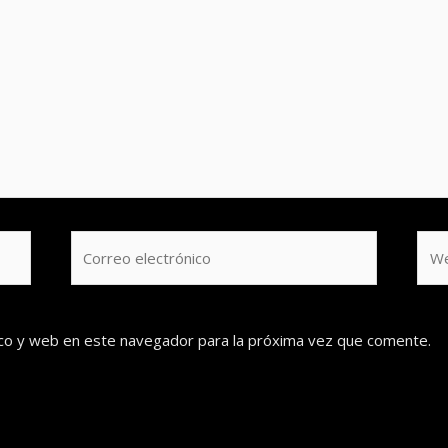
Correo
We
electrónico
co y web en este navegador para la próxima vez que comente.