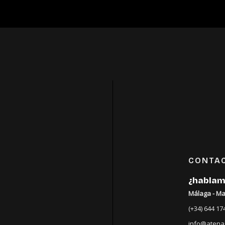
CONTA
¿hablam
Málaga - Ma
(+34) 644 17
info@atena