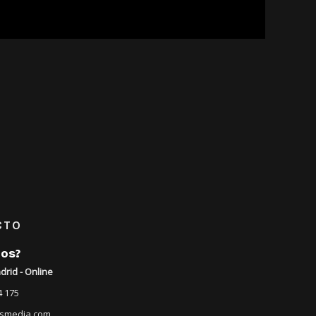
CTO
os?
drid - Online
4 175
smedia.com